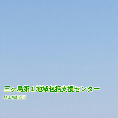
コ
ン
テ
ン
ツ
へ
ス
キ
ッ
プ
三ヶ島第１地域包括支援センター
埼玉県所沢市