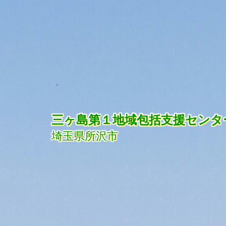
コ
ン
テ
ン
ツ
へ
ス
キ
三ヶ島第１地域包括支援センタ
ッ
埼玉県所沢市
プ