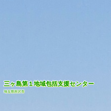
コ
ン
テ
ン
ツ
へ
ス
キ
ッ
プ
三ヶ島第１地域包括支援センター
埼玉県所沢市