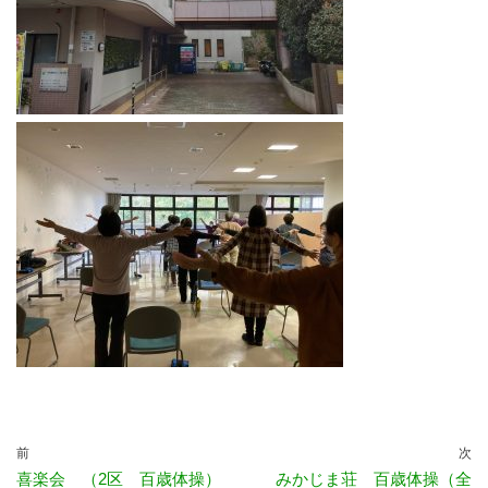
前
次
喜楽会 （2区 百歳体操）
みかじま荘 百歳体操（全